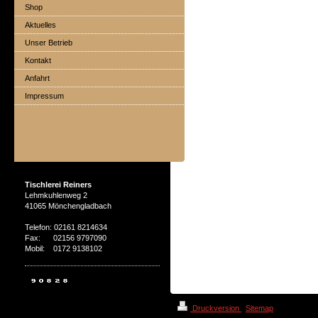
Shop
Aktuelles
Unser Betrieb
Kontakt
Anfahrt
Impressum
Tischlerei Reiners
Lehmkuhlenweg 2
41065 Mönchengladbach
Telefon: 02161 8214634
Fax: 02156 9797090
Mobil: 0172 9138102
Druckversion
|
Sitemap