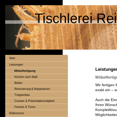
Tischlerei Re
Start
Leistungen
Leistunge
Möbelfertigung
Möbelferti
Küchen nach Maß
Böden
Wir fertigen 
Renovierung & Reparaturen
exakt ein – s
Treppenbau
Auch die Ein
Counter & Präsentationsobjekte
Ihren Wünsch
Fenster & Türen
Komplettlösu
Referenzen
Möglichkeite